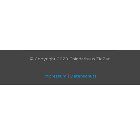
© Copyright 2020 Chinderhuus ZicZac
Impressum
|
Datenschutz