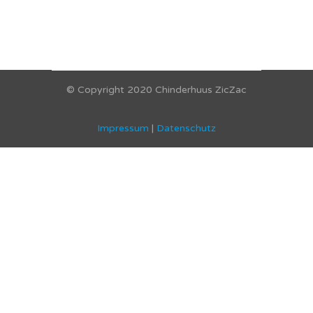
© Copyright 2020 Chinderhuus ZicZac
Impressum
|
Datenschutz