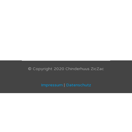
© Copyright 2020 Chinderhuus ZicZac
Impressum
|
Datenschutz